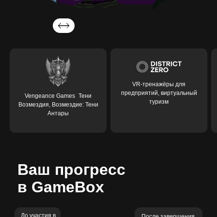
VR-тренажёры для
предприятий, виртуальный
Vengeance Games Тени
туризм
Возмездия, Возмездие: Тени
Антары
Ваш прогресс
Vengeance Games Тени
в GameBox
Возмездия, Возмездие: Тени
Антары
До участия в
После завершения