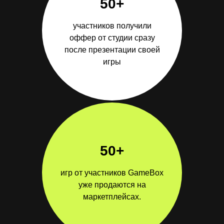
50+
участников получили
оффер от студии сразу
после презентации своей
игры
50+
игр от участников GameBox
уже продаются на
маркетплейсах.