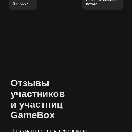
Gamebox
потока
VR-тренажёры для
предприятий, виртуальный
туризм
Студия разработки AR- и VR-
продуктов из Нью-Йорка
Отзывы
участников
и участниц
«Майор Гром: П
WORD BATTLE, M
GameBox
Что думают те, кто на себе ощутил